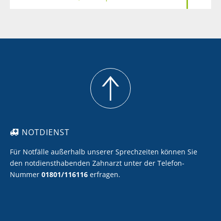
Meine Zähne sollen heller werden
Ich möchte Zahnersatz mit Keramik
Ich möchte eine professionelle Zahnreinigung
NOTDIENST
Für Notfälle außerhalb unserer Sprechzeiten können Sie
den notdiensthabenden Zahnarzt unter der Telefon-
Nummer
01801/116116
erfragen.