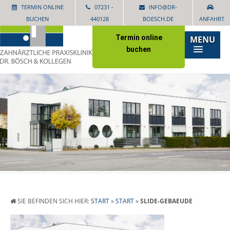
TERMIN ONLINE
07231 -
INFO@DR-
BUCHEN
440128
BOESCH.DE
ANFAHRT
Termin online
MENU
buchen
SIE BEFINDEN SICH HIER:
START
»
START
»
SLIDE-GEBAEUDE