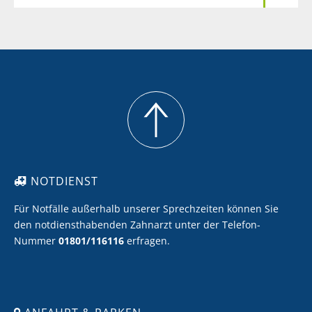
Meine Zähne sollen heller werden
Ich möchte Zahnersatz mit Keramik
Ich möchte eine professionelle Zahnreinigung
NOTDIENST
Für Notfälle außerhalb unserer Sprechzeiten können Sie
den notdiensthabenden Zahnarzt unter der Telefon-
Nummer
01801/116116
erfragen.