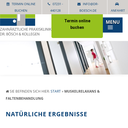
TERMIN ONLINE
07231 -
INFO@DR-
BUCHEN
440128
BOESCH.DE
ANFAHRT
Termin online
MENU
buchen
SIE BEFINDEN SICH HIER:
START
»
MUSKELRELAXANS &
FALTENBEHANDLUNG
NATÜRLICHE ERGEBNISSE