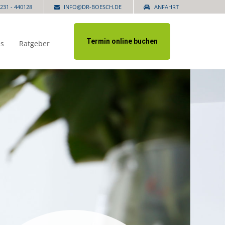
231 - 440128
INFO@DR-BOESCH.DE
ANFAHRT
Termin online buchen
is
Ratgeber