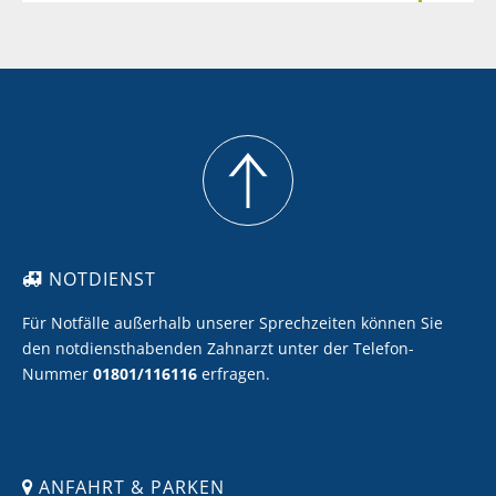
Meine Zähne sollen heller werden
Ich möchte Zahnersatz mit Keramik
Ich möchte eine professionelle Zahnreinigung
NOTDIENST
Für Notfälle außerhalb unserer Sprechzeiten können Sie
den notdiensthabenden Zahnarzt unter der Telefon-
Nummer
01801/116116
erfragen.
ANFAHRT & PARKEN