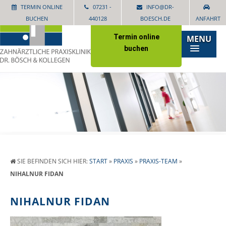
TERMIN ONLINE
07231 -
INFO@DR-
BUCHEN
440128
BOESCH.DE
ANFAHRT
Termin online
MENU
buchen
SIE BEFINDEN SICH HIER:
START
»
PRAXIS
»
PRAXIS-TEAM
»
NIHALNUR FIDAN
NIHALNUR FIDAN