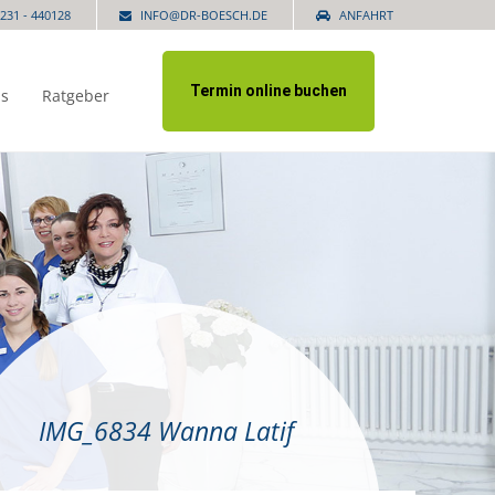
231 - 440128
INFO@DR-BOESCH.DE
ANFAHRT
Termin online buchen
is
Ratgeber
IMG_6834 Wanna Latif