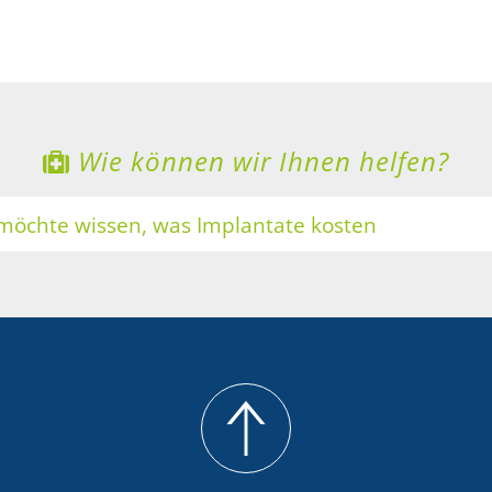
Wie können wir Ihnen helfen?
 möchte wissen, was Implantate kosten
ne Zähne sollen heller werden
 möchte Zahnersatz mit Keramik
 möchte eine professionelle Zahnreinigung