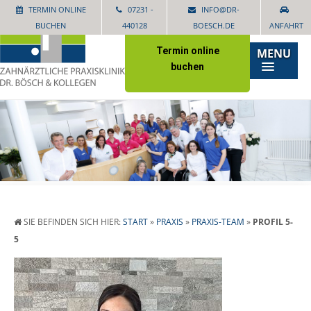
TERMIN ONLINE
07231 -
INFO@DR-
BUCHEN
440128
BOESCH.DE
ANFAHRT
Termin online
MENU
buchen
SIE BEFINDEN SICH HIER:
START
»
PRAXIS
»
PRAXIS-TEAM
»
PROFIL 5-
5