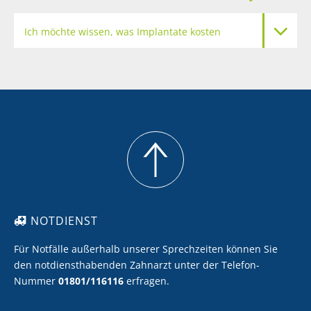
Ich möchte wissen, was Implantate kosten
Meine Zähne sollen heller werden
Ich möchte Zahnersatz mit Keramik
Ich möchte eine professionelle Zahnreinigung
NOTDIENST
Für Notfälle außerhalb unserer Sprechzeiten können Sie
den notdiensthabenden Zahnarzt unter der Telefon-
Nummer
01801/116116
erfragen.