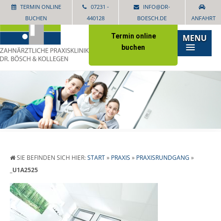
TERMIN ONLINE
07231 -
INFO@DR-
BUCHEN
440128
BOESCH.DE
ANFAHRT
Termin online
MENU
buchen
SIE BEFINDEN SICH HIER:
START
»
PRAXIS
»
PRAXISRUNDGANG
»
_U1A2525