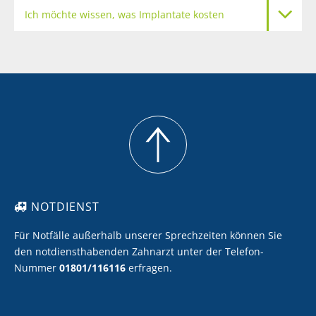
Ich möchte wissen, was Implantate kosten
Meine Zähne sollen heller werden
Ich möchte Zahnersatz mit Keramik
Ich möchte eine professionelle Zahnreinigung
NOTDIENST
Für Notfälle außerhalb unserer Sprechzeiten können Sie
den notdiensthabenden Zahnarzt unter der Telefon-
Nummer
01801/116116
erfragen.