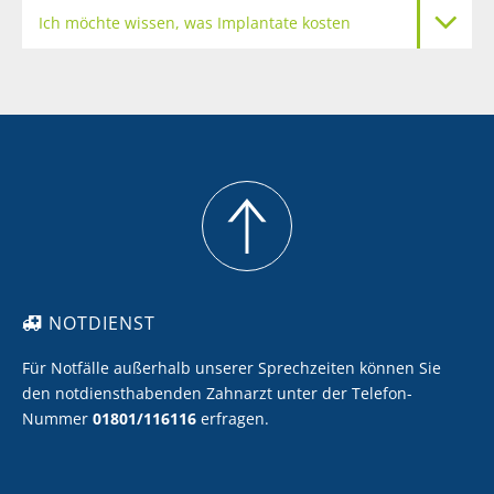
Ich möchte wissen, was Implantate kosten
Meine Zähne sollen heller werden
Ich möchte Zahnersatz mit Keramik
Ich möchte eine professionelle Zahnreinigung
NOTDIENST
Für Notfälle außerhalb unserer Sprechzeiten können Sie
den notdiensthabenden Zahnarzt unter der Telefon-
Nummer
01801/116116
erfragen.