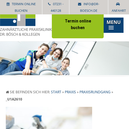
TERMIN ONLINE
07231 -
INFO@DR-
BUCHEN
440128
BOESCH.DE
ANFAHRT
Termin online
MENU
buchen
SIE BEFINDEN SICH HIER:
START
»
PRAXIS
»
PRAXISRUNDGANG
»
_U1A2610