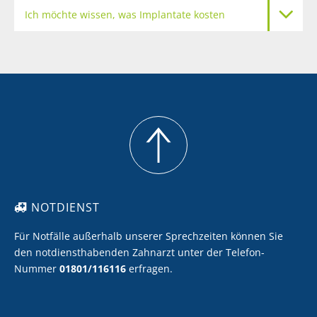
Ich möchte wissen, was Implantate kosten
Meine Zähne sollen heller werden
Ich möchte Zahnersatz mit Keramik
Ich möchte eine professionelle Zahnreinigung
NOTDIENST
Für Notfälle außerhalb unserer Sprechzeiten können Sie
den notdiensthabenden Zahnarzt unter der Telefon-
Nummer
01801/116116
erfragen.