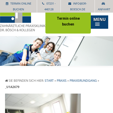
TERMIN ONLINE
07231 -
INFO@DR-
BUCHEN
440128
BOESCH.DE
ANFAHRT
Termin online
MENU
buchen
SIE BEFINDEN SICH HIER:
START
»
PRAXIS
»
PRAXISRUNDGANG
»
_U1A2679