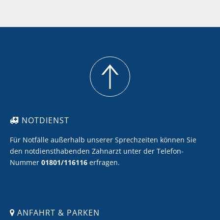
Meine Zähne sollen heller werden
Ich möchte Zahnersatz mit Keramik
Ich möchte eine professionelle Zahnreinigung
NOTDIENST
Für Notfälle außerhalb unserer Sprechzeiten können Sie
den notdiensthabenden Zahnarzt unter der Telefon-
Nummer
01801/116116
erfragen.
ANFAHRT & PARKEN