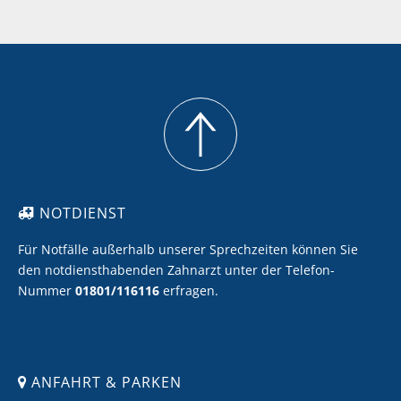
Meine Zähne sollen heller werden
Ich möchte Zahnersatz mit Keramik
Ich möchte eine professionelle Zahnreinigung
NOTDIENST
Für Notfälle außerhalb unserer Sprechzeiten können Sie
den notdiensthabenden Zahnarzt unter der Telefon-
Nummer
01801/116116
erfragen.
ANFAHRT & PARKEN