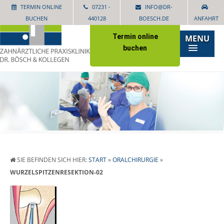
TERMIN ONLINE
07231 -
INFO@DR-
BUCHEN
440128
BOESCH.DE
ANFAHRT
Termin online
MENU
buchen
SIE BEFINDEN SICH HIER:
START
»
ORALCHIRURGIE
»
WURZELSPITZENRESEKTION-02