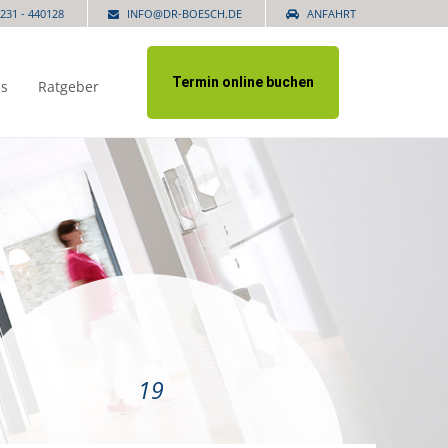
231 - 440128
INFO@DR-BOESCH.DE
ANFAHRT
Termin online buchen
is
Ratgeber
19