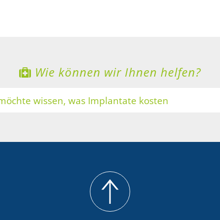
Wie können wir Ihnen helfen?
 möchte wissen, was Implantate kosten
ne Zähne sollen heller werden
 möchte Zahnersatz mit Keramik
 möchte eine professionelle Zahnreinigung