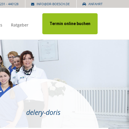
231 - 440128
INFO@DR-BOESCH.DE
ANFAHRT
Termin online buchen
is
Ratgeber
delery-doris