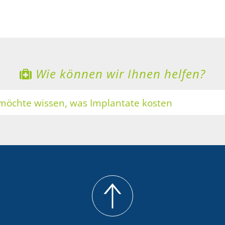
Wie können wir Ihnen helfen?
 möchte wissen, was Implantate kosten
ne Zähne sollen heller werden
 möchte Zahnersatz mit Keramik
 möchte eine professionelle Zahnreinigung