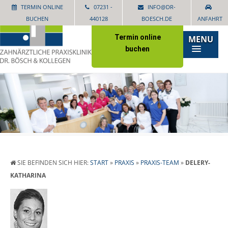
TERMIN ONLINE
07231 -
INFO@DR-
BUCHEN
440128
BOESCH.DE
ANFAHRT
Termin online
MENU
buchen
SIE BEFINDEN SICH HIER:
START
»
PRAXIS
»
PRAXIS-TEAM
»
DELERY-
KATHARINA