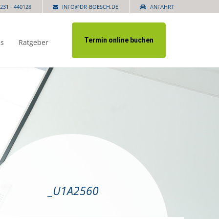
231 - 440128
INFO@DR-BOESCH.DE
ANFAHRT
Termin online buchen
is
Ratgeber
_U1A2560