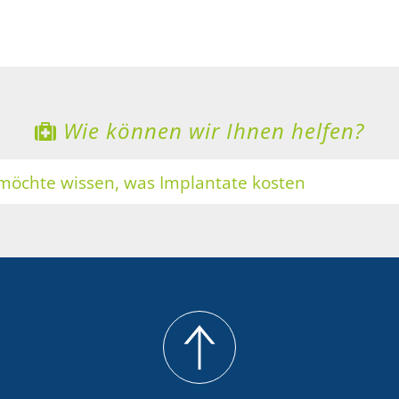
Wie können wir Ihnen helfen?
 möchte wissen, was Implantate kosten
ne Zähne sollen heller werden
 möchte Zahnersatz mit Keramik
 möchte eine professionelle Zahnreinigung