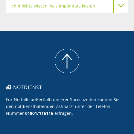
Ich möchte wissen, was Implantate kosten
Meine Zähne sollen heller werden
Ich möchte Zahnersatz mit Keramik
Ich möchte eine professionelle Zahnreinigung
NOTDIENST
Für Notfälle außerhalb unserer Sprechzeiten können Sie
den notdiensthabenden Zahnarzt unter der Telefon-
Nummer
01801/116116
erfragen.