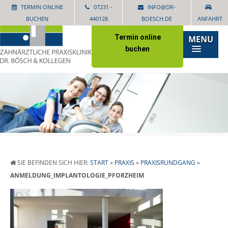
TERMIN ONLINE
07231 -
INFO@DR-
BUCHEN
440128
BOESCH.DE
ANFAHRT
Termin online
MENU
buchen
SIE BEFINDEN SICH HIER:
START
»
PRAXIS
»
PRAXISRUNDGANG
»
ANMELDUNG_IMPLANTOLOGIE_PFORZHEIM