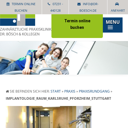
TERMIN ONLINE
07231 -
INFO@DR-
BUCHEN
440128
BOESCH.DE
ANFAHRT
Termin online
MENU
buchen
SIE BEFINDEN SICH HIER:
START
»
PRAXIS
»
PRAXISRUNDGANG
»
IMPLANTOLOGIE_RAUM_KARLSRUHE_PFORZHEIM_STUTTGART