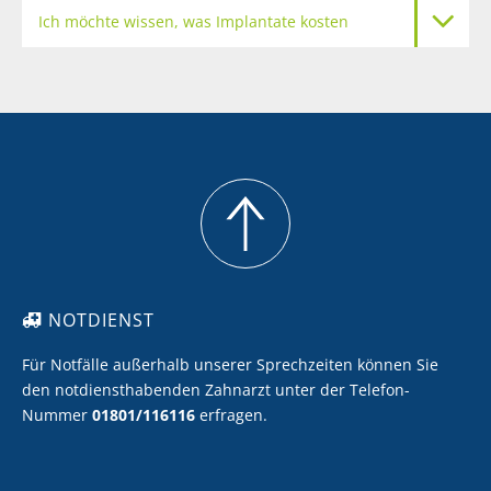
Ich möchte wissen, was Implantate kosten
Meine Zähne sollen heller werden
Ich möchte Zahnersatz mit Keramik
Ich möchte eine professionelle Zahnreinigung
NOTDIENST
Für Notfälle außerhalb unserer Sprechzeiten können Sie
den notdiensthabenden Zahnarzt unter der Telefon-
Nummer
01801/116116
erfragen.