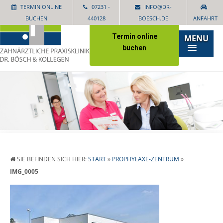
TERMIN ONLINE
07231 -
INFO@DR-
BUCHEN
440128
BOESCH.DE
ANFAHRT
Termin online
MENU
buchen
SIE BEFINDEN SICH HIER:
START
»
PROPHYLAXE-ZENTRUM
»
IMG_0005