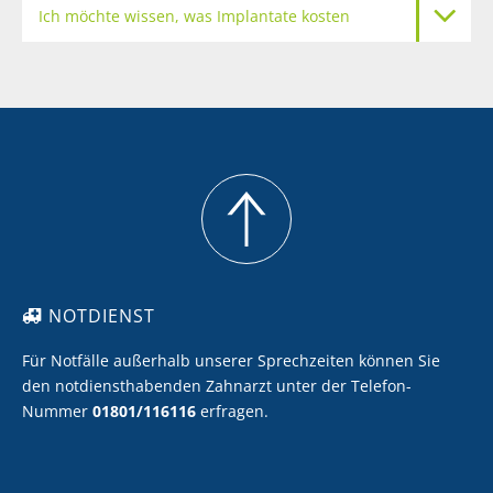
Ich möchte wissen, was Implantate kosten
Meine Zähne sollen heller werden
Ich möchte Zahnersatz mit Keramik
Ich möchte eine professionelle Zahnreinigung
NOTDIENST
Für Notfälle außerhalb unserer Sprechzeiten können Sie
den notdiensthabenden Zahnarzt unter der Telefon-
Nummer
01801/116116
erfragen.